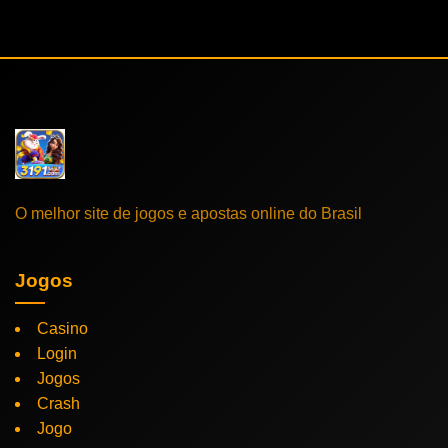
O melhor site de jogos e apostas online do Brasil
Jogos
Casino
Login
Jogos
Crash
Jogo