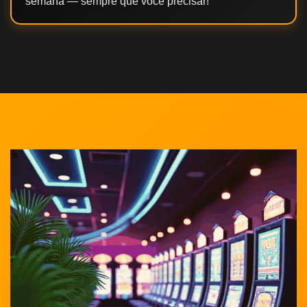
semana — sempre que você precisar!