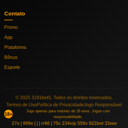
Contato
Promo
App
Plataforma
Bônus
Esporte
© 2025 3191betS. Todos os direitos reservados.
Termos de Uso
Política de Privacidade
Jogo Responsável
Jogo apenas para maiores de 18 anos. Jogue com
18+
responsabilidade.
27e
|
999e
| | |
rr66
|
75c
234vip 559x 922bet 33ww