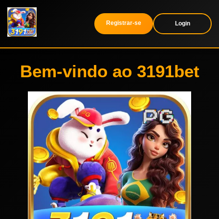
Registrar-se
Login
Bem-vindo ao
3191bet