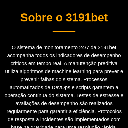
Sobre o 3191bet
O sistema de monitoramento 24/7 da 3191bet
acompanha todos os indicadores de desempenho
críticos em tempo real. A manutenção preditiva
utiliza algoritmos de machine learning para prever e
prevenir falhas do sistema. Processos
automatizados de DevOps e scripts garantem a
operação contínua do sistema. Testes de estresse e
avaliações de desempenho são realizados
regularmente para garantir a eficiência. Protocolos
de resposta a incidentes são implementados com
base na gravidade para uma resolução rápida.