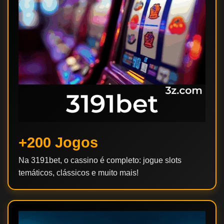
+200 Jogos
Na 3191bet, o cassino é completo: jogue slots
temáticos, clássicos e muito mais!